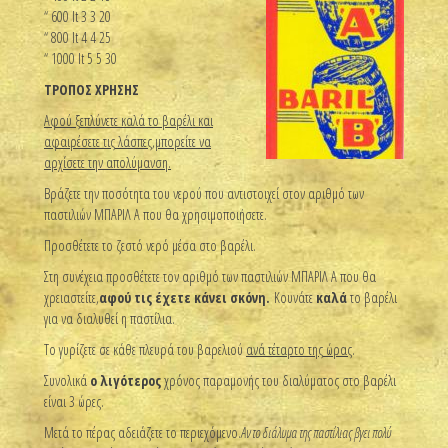
“ 600 lt 3 3 20
“ 800 lt 4 4 25
“ 1000 lt 5 5 30
ΤΡΟΠΟΣ ΧΡΗΣΗΣ
Αφού ξεπλύνετε καλά το βαρέλι και
αφαιρέσετε τις λάσπες,μπορείτε να
αρχίσετε την απολύμανση.
Βράζετε την ποσότητα του νερού που αντιστοιχεί στον αριθμό των
παστιλιών ΜΠΑΡΙΛ Α που θα χρησιμοποιήσετε.
Προσθέτετε το ζεστό νερό μέσα στο βαρέλι.
Στη συνέχεια προσθέτετε τον αριθμό των παστιλιών ΜΠΑΡΙΛ Α που θα
χρειαστείτε,
αφού τις έχετε κάνει σκόνη.
Κουνάτε
καλά
το βαρέλι
για να διαλυθεί η παστίλια.
Το γυρίζετε σε κάθε πλευρά του βαρελιού
ανά τέταρτο της ώρας
.
Συνολικά
ο λιγότερος
χρόνος παραμονής του διαλύματος στο βαρέλι
είναι 3 ώρες.
Μετά το πέρας αδειάζετε το περιεχόμενο.
Αν το διάλυμα της παστίλιας βγει πολύ